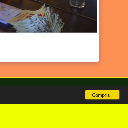
Compris !
bize
ENG Version
Boutique
Plus