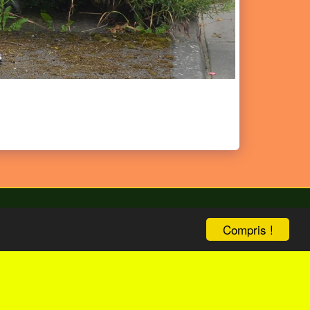
Compris !
bize
ENG Version
Boutique
Plus