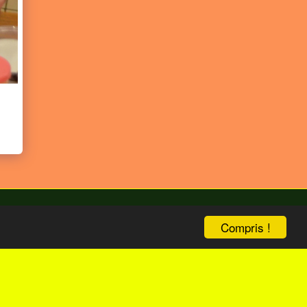
Compris !
bize
ENG Version
Boutique
Plus