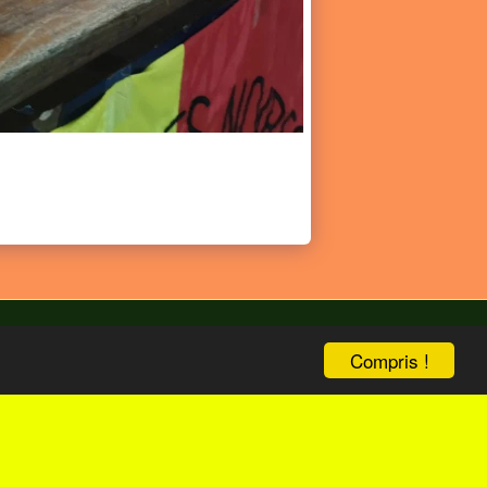
Compris !
bize
ENG Version
Boutique
Plus