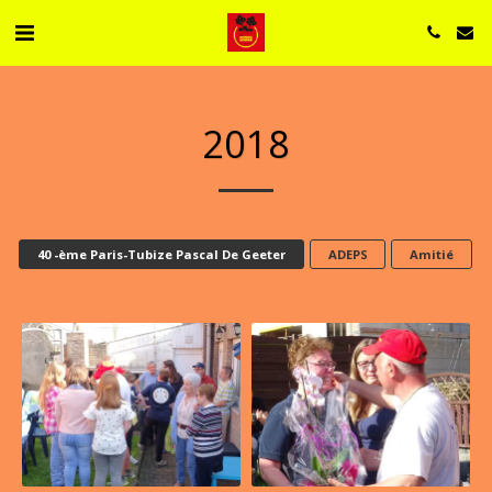
2018
40 -ème Paris-Tubize Pascal De Geeter
ADEPS
Amitié